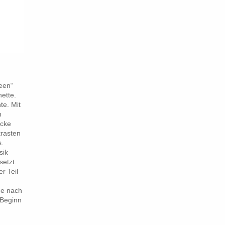
een“
nette.
te. Mit
n
ecke
trasten
s.
sik
etzt.
r Teil
Je nach
 Beginn