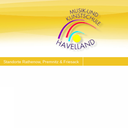
Standorte Rathenow, Premnitz & Friesack