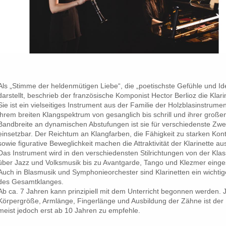
Als „Stimme der heldenmütigen Liebe“, die „poetischste Gefühle und Id
darstellt, beschrieb der französische Komponist Hector Berlioz die Klari
Sie ist ein vielseitiges Instrument aus der Familie der Holzblasinstrumen
ihrem breiten Klangspektrum von gesanglich bis schrill und ihrer große
Bandbreite an dynamischen Abstufungen ist sie für verschiedenste Zw
einsetzbar. Der Reichtum an Klangfarben, die Fähigkeit zu starken Kon
sowie figurative Beweglichkeit machen die Attraktivität der Klarinette au
Das Instrument wird in den verschiedensten Stilrichtungen von der Klas
über Jazz und Volksmusik bis zu Avantgarde, Tango und Klezmer einges
Auch in Blasmusik und Symphonieorchester sind Klarinetten ein wichtige
des Gesamtklanges.
Ab ca. 7 Jahren kann prinzipiell mit dem Unterricht begonnen werden. 
Körpergröße, Armlänge, Fingerlänge und Ausbildung der Zähne ist der
meist jedoch erst ab 10 Jahren zu empfehle.