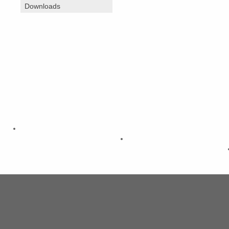
Downloads
Musik- und Kunstschule Havelland
Poststraße 15
Telefon: 03321/403 67 14/17
14612 Falkensee
Fax: 03321/40 33 67 14
Mail: musikschule@havelland.de