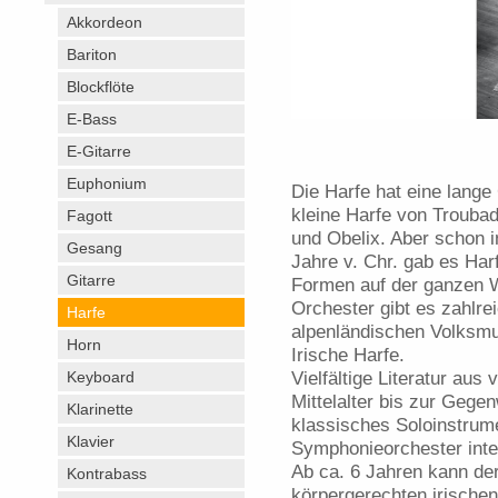
Akkordeon
Bariton
Blockflöte
E-Bass
E-Gitarre
Euphonium
Die Harfe hat eine lang
kleine Harfe von Troubad
Fagott
und Obelix. Aber schon 
Gesang
Jahre v. Chr. gab es Har
Gitarre
Formen auf der ganzen W
Orchester gibt es zahlre
Harfe
alpenländischen Volksmus
Horn
Irische Harfe.
Vielfältige Literatur au
Keyboard
Mittelalter bis zur Gegen
Klarinette
klassisches Soloinstrum
Klavier
Symphonieorchester inte
Ab ca. 6 Jahren kann der
Kontrabass
körpergerechten irische