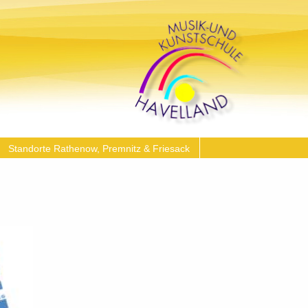
Standorte Rathenow, Premnitz & Friesack