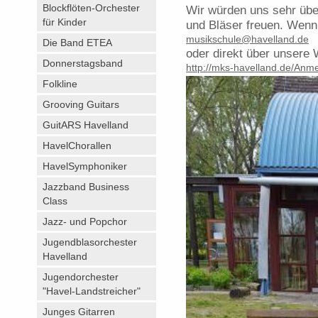
Blockflöten-Orchester
Wir würden uns sehr übe
für Kinder
und Bläser freuen. Wenn 
musikschule@havelland.de
Die Band ETEA
oder direkt über unsere 
Donnerstagsband
http://mks-havelland.de/Anm
Folkline
Grooving Guitars
GuitARS Havelland
HavelChorallen
HavelSymphoniker
Jazzband Business
Class
Jazz- und Popchor
Jugendblasorchester
Havelland
Jugendorchester
"Havel-Landstreicher"
Junges Gitarren