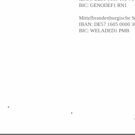
BIC: GENODEF1 RN1
Mittelbrandenburgische S
IBAN: DE57 1605 0000 3
BIC: WELADED1 PMB
Musik- und Kunstschule Havelland
Poststraße 15
Telefon: 03321/403 67 14/17
14612 Falkensee
Fax: 03321/40 33 67 14
Mail: musikschule@havelland.de